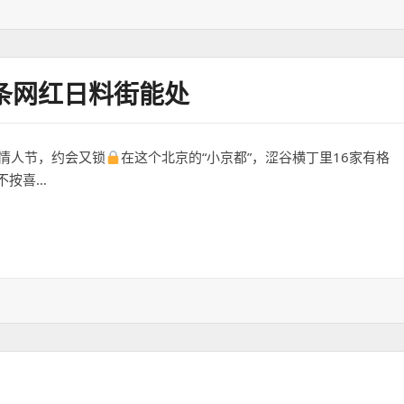
条网红日料街能处
情人节，约会又锁
在这个北京的“小京都”，涩谷横丁里16家有格
不按喜…
日料街能处