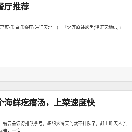
餐厅推荐
「萬蔚·乐·音乐餐厅(港汇天地店)」「烤匠麻辣烤鱼(港汇天地店)」
荐
个海鲜疙瘩汤，上菜速度快
，需要品尝得排队拿号，想想大冷天的就不排队了，赶上昨天人流
优雅，干净…