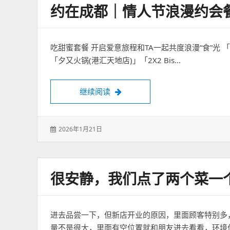
约在成都｜情人节浪漫约会
吃甜蜜套餐 开启爱意旅程和TA一起共度浪漫“食”光 
「夕又火锅(港汇天地店)」「2X2 Bis…
约在成都｜情人节浪漫约会餐厅推
继续阅读
发
2026年1月21日
表
于：
很安静，我们点了两个菜一
进去品尝一下，但新店开业的原因，里面顾客特别多
量不是很大，里面有空位置就和朋友进去看看，环境