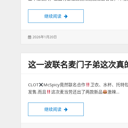
很安静，我们点了两个菜一个海鲜
继续阅读
发
2026年1月20日
表
于：
这一波联名麦门子弟这次真
CLOT
McSpicy竟然联名合作
卫衣、水杯、托特包
发售.而且
这次麦当劳还出了两款新品
激辣…
这一波联名麦门子弟这次真的狂喜
继续阅读