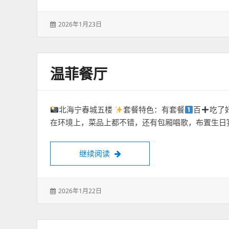
发
2026年1月23日
表
于：
温菲餐厅
北海宁春城五楼
套餐特色：有套餐
百
吃了
在环境上，菜品上都不错，还有包厢唱歌，布置生日
温菲餐厅
继续阅读
发
2026年1月22日
表
于：