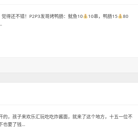
觉得还不错！P2P3发哥烤鸭肠：鱿鱼10
10串，鸭肠15
80
…
开的，孩子来欢乐汇玩吃吃炸酱面，就来了这个地方，十五一位不
下也要了钱…