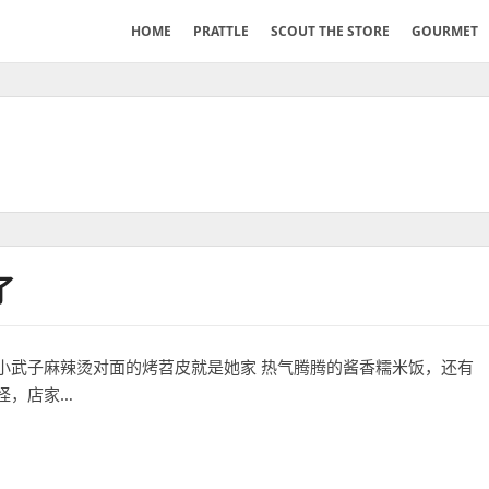
HOME
PRATTLE
SCOUT THE STORE
GOURMET
了
小武子麻辣烫对面的烤苕皮就是她家 热气腾腾的酱香糯米饭，还有
怪，店家…