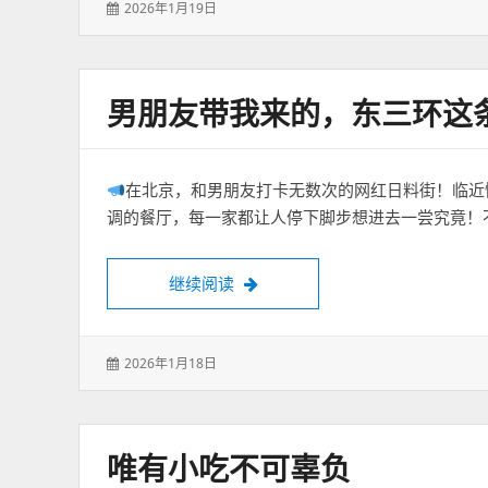
发
2026年1月19日
表
于：
男朋友带我来的，东三环这
在北京，和男朋友打卡无数次的网红日料街！临近
调的餐厅，每一家都让人停下脚步想进去一尝究竟！
男朋友带我来的，东三环这条网红
继续阅读
发
2026年1月18日
表
于：
唯有小吃不可辜负