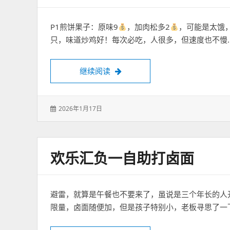
P1煎饼果子：原味9
，加肉松多2
，可能是太饿，
只，味道炒鸡好！每次必吃，人很多，但速度也不慢
唯有小吃不可辜负
继续阅读
发
2026年1月17日
表
于：
欢乐汇负一自助打卤面
避雷，就算是午餐也不要来了，虽说是三个年长的人
限量，卤面随便加，但是孩子特别小，老板寻思了一