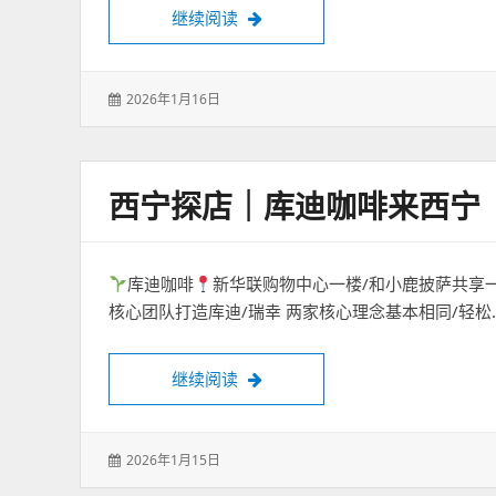
欢乐汇负一自助打卤面
继续阅读
发
2026年1月16日
表
于：
西宁探店｜库迪咖啡来西宁
库迪咖啡
新华联购物中心一楼/和小鹿披萨共享一
核心团队打造库迪/瑞幸 两家核心理念基本相同/轻松
西宁探店｜库迪咖啡来西宁
继续阅读
发
2026年1月15日
表