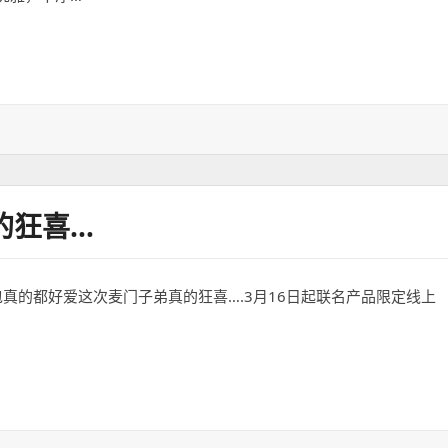
疙瘩汤，上菜速度快
的狂喜…
真的都好爱这次麦门子弟真的狂喜….3月16日起联名产品限定线上
…