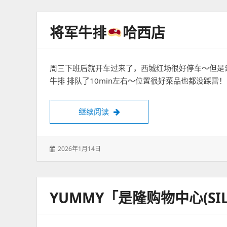
于：
将军牛排
哈西店
周三下班后就开车过来了，西城红场很好停车～但是到
牛排 排队了10min左右～位置很好菜品也都没踩雷！
将军牛排
哈西店
继续阅读
发
2026年1月14日
表
于：
YUMMY「是隆购物中心(SIL