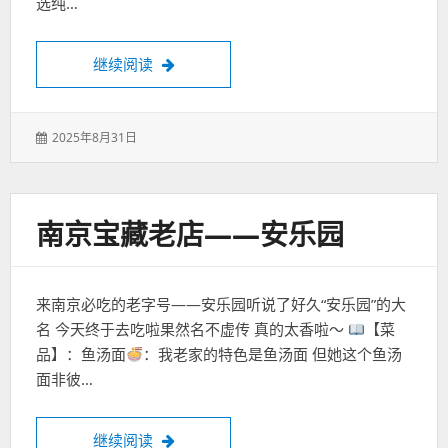
选纯…
秦皇岛美食·在石头上烙出来的馍可香
继续阅读
发
2025年8月31日
表
于：
南京宝藏老店——安乐园
来南京必吃的老字号——安乐园听说了好久“安乐园”的大
名 今天终于去吃啦果然名不虚传 真的太香啦～
【菜
品】：鱼汤面
：我老家的特色是鱼汤面 但她这个鱼汤
面非彼…
南京宝藏老店——安乐园
继续阅读