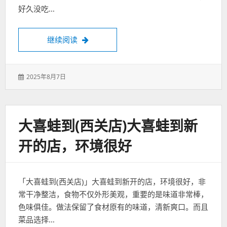
好久没吃…
我终于找到湛江好吃的麻辣拌啦！
继续阅读
发
2025年8月7日
表
于：
大喜蛙到(西关店)大喜蛙到新
开的店，环境很好
「大喜蛙到(西关店)」大喜蛙到新开的店，环境很好，非
常干净整洁，食物不仅外形美观，重要的是味道非常棒，
色味俱佳。做法保留了食材原有的味道，清新爽口。而且
菜品选择…