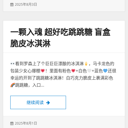
发
2025年8月3日
表
于：
一颗入魂 超好吃跳跳糖 盲盒
脆皮冰淇淋
看到罗森上了个巨巨巨漂酿的冰淇淋
，马卡龙色的
包装少女心爆棚
！里面有粉色
+白色
+蓝色
还很
幸运的开到了跳跳糖冰淇淋！白巧克力脆皮上裹满彩色
跳跳糖，入口…
一颗入魂 超好吃跳跳糖 盲盒脆皮冰淇淋
继续阅读
发
2025年8月1日