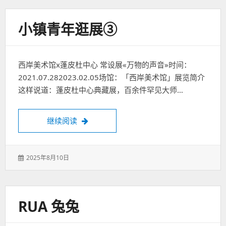
小镇青年逛展③
西岸美术馆x蓬皮杜中心 常设展«万物的声音»时间：
2021.07.282023.02.05场馆：「西岸美术馆」展览简介
这样说道：蓬皮杜中心典藏展，百余件罕见大师…
小镇青年逛展③
继续阅读
发
2025年8月10日
表
于：
RUA 兔兔