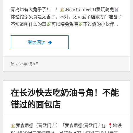
青岛也有大兔子了！！！
:Nice to meet U爱玩萌兔
体验馆兔兔真是太香了，不对，太可爱了店家专门准备了
不知道叫什么的草
可以喂兔兔喂
不过瘾的小伙伴…
rua 兔兔
继续阅读
发
2025年8月9日
表
于：
在长沙快去吃奶油号角！不能
错过的面包店
罗森尼娜（喜盈门店）「罗森尼娜(喜盈门店)」
地铁
5号线3B出口直达商场，导航至万家丽中路三段 只要是