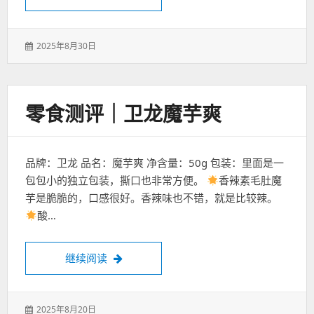
发
2025年8月30日
表
于：
零食测评｜卫龙魔芋爽
品牌：卫龙 品名：魔芋爽 净含量：50g 包装：里面是一
包包小的独立包装，撕口也非常方便。
香辣素毛肚魔
芋是脆脆的，口感很好。香辣味也不错，就是比较辣。
酸…
零食测评｜卫龙魔芋爽
继续阅读
发
2025年8月20日