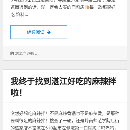
逛街遇到的话，就一定会去买的面包店
每一款都很好
吃 馅料…
在长沙快去吃奶油号角！不能错过的面包店
继续阅读
发
2025年8月8日
表
于：
我终于找到湛江好吃的麻辣拌
啦！
突然好想吃麻辣拌！不是麻辣香锅也不是麻辣烫，是那种
酱料很足的麻辣拌！搜查了一轮，还是岭南师范学院后街
的这家店不错就在510超市左侧哦第一口就跪了呜呜呜，