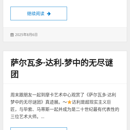
大喜蛙到(西关店)大喜蛙到新开的店，环境
继续阅读
发
2025年8月6日
表
于：
萨尔瓦多·达利-梦中的无尽谜
团
周末跟朋友一起到摩卡艺术中心观赏了《萨尔瓦多·达利
梦中的无尽谜团》真迹展。～
达利是超现实主义巨
匠，与毕索、马蒂斯一起并成为是二十世纪最有代表性的
三位艺术大师。…