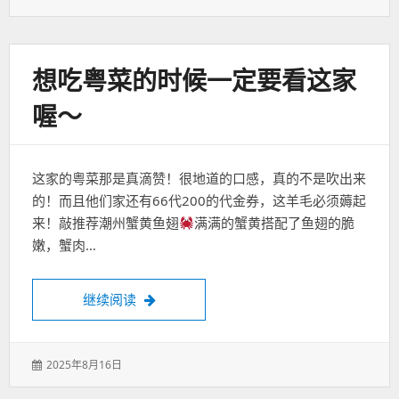
表
于：
想吃粤菜的时候一定要看这家
喔～
这家的粤菜那是真滴赞！很地道的口感，真的不是吹出来
的！而且他们家还有66代200的代金券，这羊毛必须薅起
来！敲推荐潮州蟹黄鱼翅
满满的蟹黄搭配了鱼翅的脆
嫩，蟹肉…
想吃粤菜的时候一定要看这家喔～
继续阅读
发
2025年8月16日
表
于：