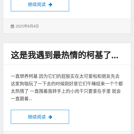
萨尔瓦多·达利-梦中的无尽谜团
继续阅读
发
2025年8月4日
表
于：
这是我遇到最热情的柯基了…
一直想养柯基 因为它们的屁股实在太可爱啦和朋友先去
这家狗咖玩了一下去的时候刚好是它们午睡结束一个个都
太热情了 一直围着我转手上的小肉干只要拿在手里 就会
一直跟着…
这是我遇到最热情的柯基了…
继续阅读