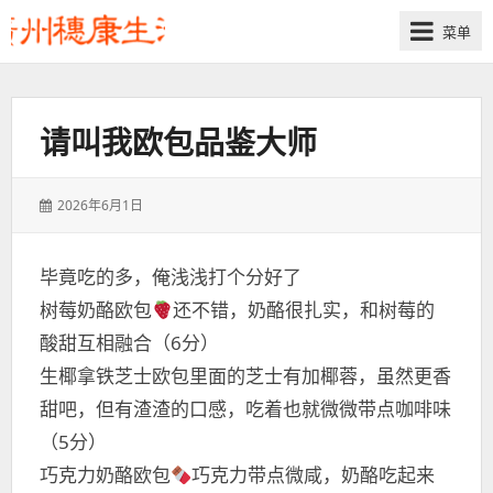
菜单
请叫我欧包品鉴大师
发
2026年6月1日
表
于：
毕竟吃的多，俺浅浅打个分好了
树莓奶酪欧包
还不错，奶酪很扎实，和树莓的
酸甜互相融合（6分）
生椰拿铁芝士欧包里面的芝士有加椰蓉，虽然更香
甜吧，但有渣渣的口感，吃着也就微微带点咖啡味
（5分）
巧克力奶酪欧包
巧克力带点微咸，奶酪吃起来