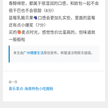
香醇绵密，都属于很湿润的口感，和欧包一起不会
很干巴也不会很甜（8分）
蓝莓乳酪贝果
口感会更加扎实些，里面的蓝莓
还有点小爆浆（7分）
买的
麦点时光，感觉性价比蛮高的，但味道就
一般般啦
本文由
广州穗康生活
原创发布，转载请注明原文链接。
文
前一页
章
上
喜乐茶点-海南特色小吃酸粉
导
一
航
篇：